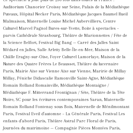
Auditorium Chanorier Croissy sur Seine, Palais de la Médiathèque
Puteaux, Hôpital Necker Paris, Médiathèque Jacques Baumel Rueil
Malmaison, Maternelle Louise Michel Aubervilliers, Centre
Culturel Marcel Pagnol Bures-sur-Yvette, Boite à spectacles –
parvis Cathédrale Strasbourg, Théâtre de Marionnettes / Fête de
la Science Belfort, Festival Big Bang — Carré des Jalles Saint
Médard en Jalles, Salle Arletty Belle-Île-en-Mer, Maison de la
Châlle Eragny-sur-Oise, Foyer Culturel Lamorlaye, Maison de la
Nature des Quatre Frères Le Beausset, Théâtre du lucernaire
Paris, Mairie Aixe sur Vienne Aixe sur Vienne, Maririe de Millay
Millay, Péniche Didascalie Ramonville Saint-Agne, Médiathèque
Romain Rolland Romainville, Médiathèque Montaigne /
Médiathèque F. Mitterrand Frontignan / Sète, Théâtre de la Tête
Noire, SC pour les écritures contemporaines Saran, Maternelle
Romain Rolland Fontenay sous Bois, Maternelle de Ménilmontant
Paris, Festival Eveil d’automne – La Générale Paris, Festival Les
enfants d’abord Paris, Théâtre Astral Parc Floral de Paris,
Journées du matrimoine — Compagnie Pièces Montées Paris,